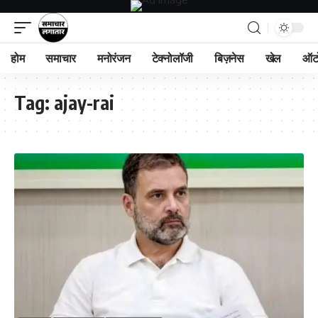
होम
समाचार
मनोरंजन
टेक्नोलॉजी
बिज़नेस
खेल
ऑट
Tag:
ajay-rai