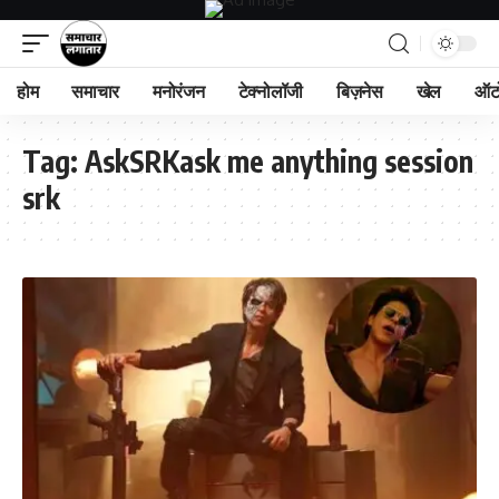
होम
समाचार
मनोरंजन
टेक्नोलॉजी
बिज़नेस
खेल
ऑट
Tag:
AskSRKask me anything session
srk