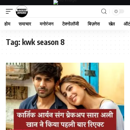
होम
समाचार
मनोरंजन
टेक्नोलॉजी
बिज़नेस
खेल
ऑट
Tag:
kwk season 8