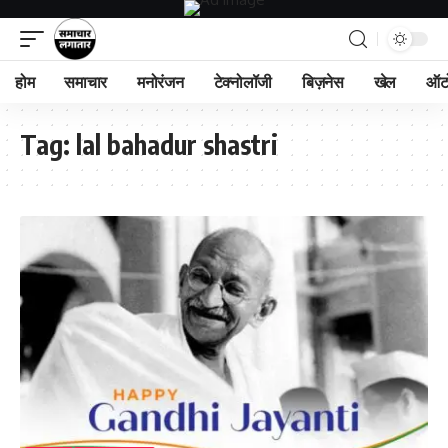
होम
समाचार
मनोरंजन
टेक्नोलॉजी
बिज़नेस
खेल
ऑट
Tag:
lal bahadur shastri