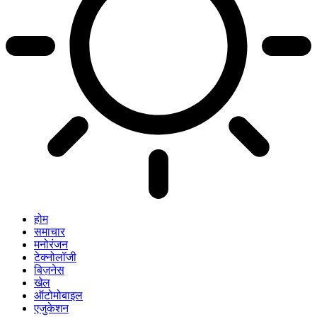
होम
समाचार
मनोरंजन
टेक्नोलॉजी
बिज़नेस
खेल
ऑटोमोबाइल
एजुकेशन