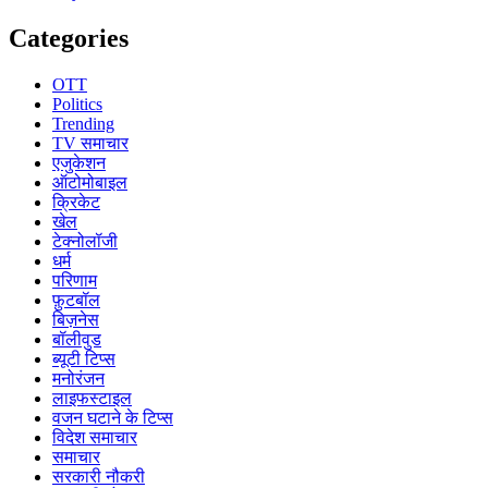
Categories
OTT
Politics
Trending
TV समाचार
एजुकेशन
ऑटोमोबाइल
क्रिकेट
खेल
टेक्नोलॉजी
धर्म
परिणाम
फ़ुटबॉल
बिज़नेस
बॉलीवुड
ब्यूटी टिप्स
मनोरंजन
लाइफस्टाइल
वजन घटाने के टिप्‍स
विदेश समाचार
समाचार
सरकारी नौकरी