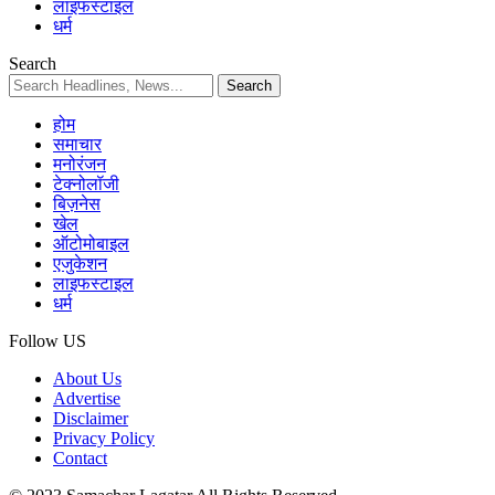
लाइफस्टाइल
धर्म
Search
होम
समाचार
मनोरंजन
टेक्नोलॉजी
बिज़नेस
खेल
ऑटोमोबाइल
एजुकेशन
लाइफस्टाइल
धर्म
Follow US
About Us
Advertise
Disclaimer
Privacy Policy
Contact