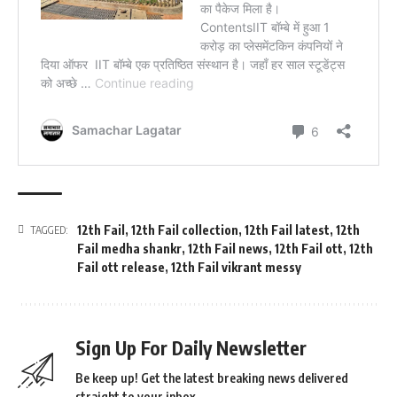
12th Fail
,
12th Fail collection
,
12th Fail latest
,
12th
TAGGED:
Fail medha shankr
,
12th Fail news
,
12th Fail ott
,
12th
Fail ott release
,
12th Fail vikrant messy
Sign Up For Daily Newsletter
Be keep up! Get the latest breaking news delivered
straight to your inbox.