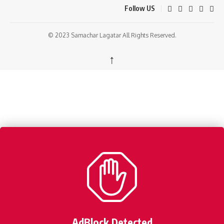
Follow US
© 2023 Samachar Lagatar All Rights Reserved.
↑
AdBlock Detected