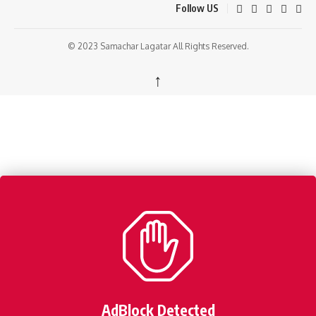
Follow US
© 2023 Samachar Lagatar All Rights Reserved.
↑
AdBlock Detected