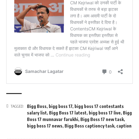
Bigg Boss
,
bigg boss 17
,
bigg boss 17 contestants
TAGGED:
salary list
,
Bigg Boss 17 latest
,
bigg boss 17 live
,
Bigg
Boss 17 munnavar farukhi
,
Bigg Boss 17 new task
,
bigg boss 17 news
,
Bigg Boss captioncy task
,
caption