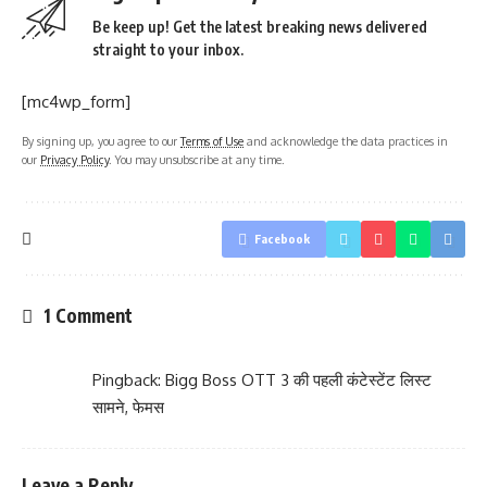
Be keep up! Get the latest breaking news delivered
straight to your inbox.
[mc4wp_form]
By signing up, you agree to our
Terms of Use
and acknowledge the data practices in
our
Privacy Policy
. You may unsubscribe at any time.
Facebook
1 Comment
Pingback:
Bigg Boss OTT 3 की पहली कंटेस्टेंट लिस्ट
सामने, फेमस
Leave a Reply