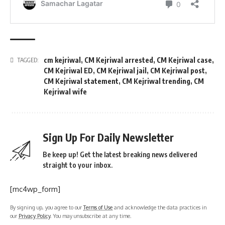
cm kejriwal
,
CM Kejriwal arrested
,
CM Kejriwal case
,
TAGGED:
CM Kejriwal ED
,
CM Kejriwal jail
,
CM Kejriwal post
,
CM Kejriwal statement
,
CM Kejriwal trending
,
CM
Kejriwal wife
Sign Up For Daily Newsletter
Be keep up! Get the latest breaking news delivered
straight to your inbox.
[mc4wp_form]
By signing up, you agree to our
Terms of Use
and acknowledge the data practices in
our
Privacy Policy
. You may unsubscribe at any time.