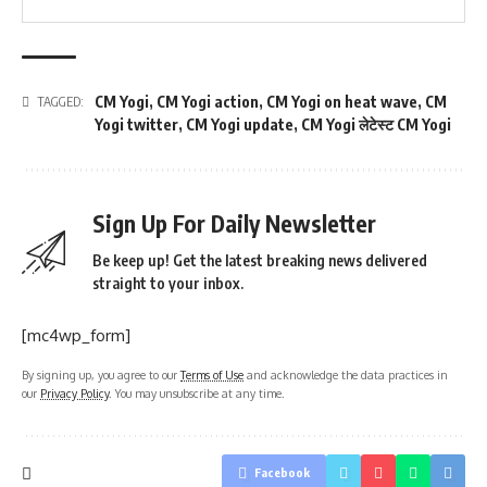
CM Yogi
,
CM Yogi action
,
CM Yogi on heat wave
,
CM
TAGGED:
Yogi twitter
,
CM Yogi update
,
CM Yogi लेटेस्ट CM Yogi
Sign Up For Daily Newsletter
Be keep up! Get the latest breaking news delivered
straight to your inbox.
[mc4wp_form]
By signing up, you agree to our
Terms of Use
and acknowledge the data practices in
our
Privacy Policy
. You may unsubscribe at any time.
Facebook