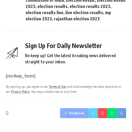
Commission of India
,
Election Result
,
Election Result
2023
,
election results
,
election results 2023
,
election results live
,
live election results
,
mp
election 2023
,
rajasthan election 2023
Sign Up For Daily Newsletter
Be keep up! Get the latest breaking news delivered
straight to your inbox.
[mc4wp_form]
By signing up, you agree to our
Terms of Use
and acknowledge the data practices in
our
Privacy Policy
. You may unsubscribe at any time.
Facebook