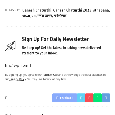
Ganesh Chaturthi
,
Ganesh Chaturthi 2023
,
sthapana
,
TAGGED:
visarjan
,
गणेश उत्सव
,
गणेशोत्सव
Sign Up For Daily Newsletter
Be keep up! Get the latest breaking news delivered
straight to your inbox.
[mc4wp_form]
By signing up, you agree to our
Terms of Use
and acknowledge the data practices in
our
Privacy Policy
. You may unsubscribe at any time.
Facebook