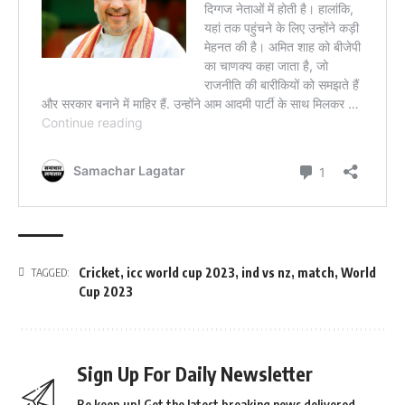
Cricket
,
icc world cup 2023
,
ind vs nz
,
match
,
World
TAGGED:
Cup 2023
Sign Up For Daily Newsletter
Be keep up! Get the latest breaking news delivered