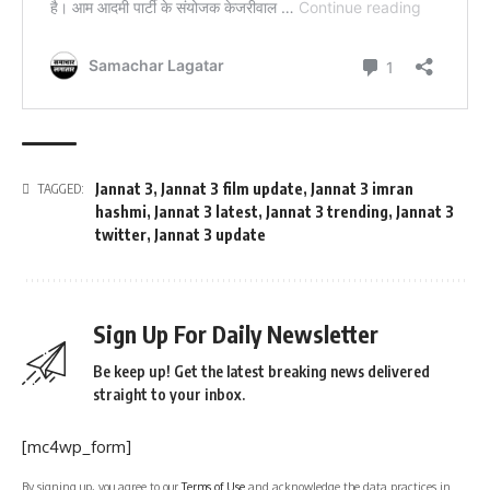
Jannat 3
,
Jannat 3 film update
,
Jannat 3 imran
TAGGED:
hashmi
,
Jannat 3 latest
,
Jannat 3 trending
,
Jannat 3
twitter
,
Jannat 3 update
Sign Up For Daily Newsletter
Be keep up! Get the latest breaking news delivered
straight to your inbox.
[mc4wp_form]
By signing up, you agree to our
Terms of Use
and acknowledge the data practices in