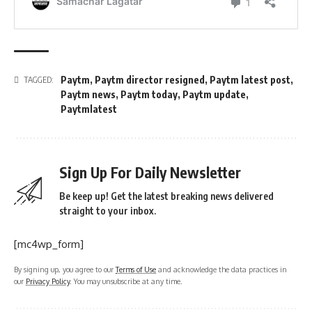
Paytm
,
Paytm director resigned
,
Paytm latest post
,
TAGGED:
Paytm news
,
Paytm today
,
Paytm update
,
Paytmlatest
Sign Up For Daily Newsletter
Be keep up! Get the latest breaking news delivered
straight to your inbox.
[mc4wp_form]
By signing up, you agree to our
Terms of Use
and acknowledge the data practices in
our
Privacy Policy
. You may unsubscribe at any time.