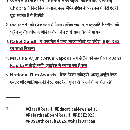
World Athletics Championships: गोल्डन बॉय Neeraj
Chopra ने फिर किया कमाल, वर्ल्ड चैंपियनशिप के फाइनल में मेरी एंट्री,
टूट सकता है ये रिकॉर्ड
PM Modi को Greece में मिला सर्वोच्च सम्मान, राष्ट्रपति कैटरीना को
‘ग्रैंड क्रॉस ऑफ द ऑर्डर ऑफ ऑनर’ से सम्मानित किया गया
Rahul Gandhi ने कारगिल में कहा ‘भारत जोड़ो’ का संदेश, BJP-RSS
पर साधा निशाना
Malaika-Arjun : Arjun Kapoor संग डेटिंग की खबरों पर Kusha
Kapila ने तोड़ी चुप्पी, एक्ट्रेस ने बताया क्या है सच
National Film Awards : बेस्ट फिल्म रॉकेट्री, अल्लू अर्जुन बेस्ट
एक्टर और आलिया-कृति बेस्ट एक्ट्रेस, गुजराती फिल्में भी शामिल रहीं
#Class8Result
,
#EducationNewsIndia
,
TAGGED:
#RajasthanBoardResult
,
#RBSE2025
,
#RBSE8thResult2025
,
#ShalaDarpan