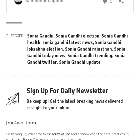
Sonia Gandhi
,
Sonia Gandhi election
,
Sonia Gandhi
TAGGED:
health
,
sonia gandhi latest news
,
Sonia Gandhi
loksabha election
,
Sonia Gandhi rajasthan
,
Sonia
Gandhi today news
,
Sonia Gandhi trending
,
Sonia
Gandhi twitter
,
Sonia Gandhi update
Sign Up For Daily Newsletter
Be keep up! Get the latest breaking news delivered
straight to your inbox.
[mc4wp_form]
By signing up, you agree to our
Terms of Use
and acknowledge the data practices in
our
Privacy Policy
. You may unsubscribe at any time.