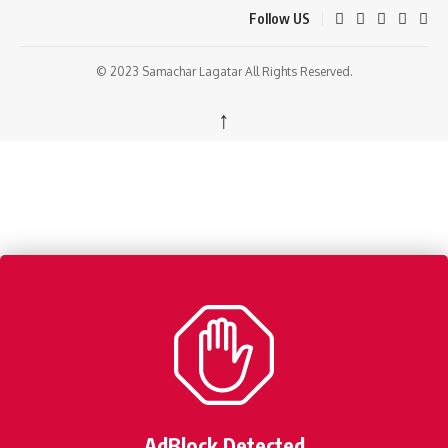
Follow US
© 2023 Samachar Lagatar All Rights Reserved.
↑
AdBlock Detected