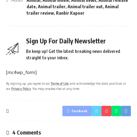
Animal
,
Animal movie
,
Animal news
,
Animal release
TAGGED:
date
,
Animal trailer
,
Animal trailer out
,
Animal
trailer review
,
Ranbir Kapoor
Sign Up For Daily Newsletter
Be keep up! Get the latest breaking news delivered
straight to your inbox.
[mc4wp_form]
By signing up, you agree to our
Terms of Use
and acknowledge the data practices in
our
Privacy Policy
. You may unsubscribe at any time.
Facebook
4 Comments