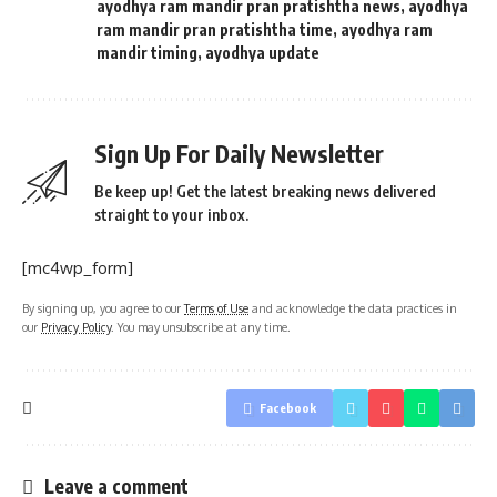
ayodhya ram mandir pran pratishtha news
,
ayodhya
ram mandir pran pratishtha time
,
ayodhya ram
mandir timing
,
ayodhya update
Sign Up For Daily Newsletter
Be keep up! Get the latest breaking news delivered
straight to your inbox.
[mc4wp_form]
By signing up, you agree to our
Terms of Use
and acknowledge the data practices in
our
Privacy Policy
. You may unsubscribe at any time.
Facebook
Leave a comment