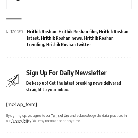
Hrithik Roshan
,
Hrithik Roshan film
,
Hrithik Roshan
TAGGED:
latest
,
Hrithik Roshan news
,
Hrithik Roshan
trending
,
Hrithik Roshan twitter
Sign Up For Daily Newsletter
Be keep up! Get the latest breaking news delivered
straight to your inbox.
[mc4wp_form]
By signing up, you agree to our
Terms of Use
and acknowledge the data practices in
our
Privacy Policy
. You may unsubscribe at any time.