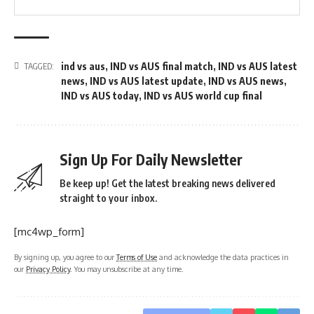
ind vs aus
,
IND vs AUS final match
,
IND vs AUS latest
TAGGED:
news
,
IND vs AUS latest update
,
IND vs AUS news
,
IND vs AUS today
,
IND vs AUS world cup final
Sign Up For Daily Newsletter
Be keep up! Get the latest breaking news delivered
straight to your inbox.
[mc4wp_form]
By signing up, you agree to our
Terms of Use
and acknowledge the data practices in
our
Privacy Policy
. You may unsubscribe at any time.