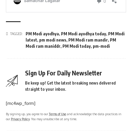
PM Modi ayodhya
,
PM Modi ayodhya today
,
PM Modi
TAGGED:
latest
,
pm modi news
,
PM Modi ram mandir
,
PM
Modi ram maniddr
,
PM Modi today
,
pm-modi
Sign Up For Daily Newsletter
Be keep up! Get the latest breaking news delivered
straight to your inbox.
[mc4wp_form]
By signing up, you agree to our
Terms of Use
and acknowledge the data practices in
our
Privacy Policy
. You may unsubscribe at any time.