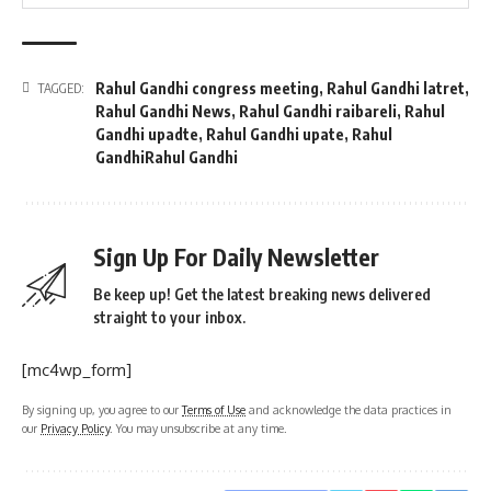
Rahul Gandhi congress meeting
,
Rahul Gandhi latret
,
TAGGED:
Rahul Gandhi News
,
Rahul Gandhi raibareli
,
Rahul
Gandhi upadte
,
Rahul Gandhi upate
,
Rahul
GandhiRahul Gandhi
Sign Up For Daily Newsletter
Be keep up! Get the latest breaking news delivered
straight to your inbox.
[mc4wp_form]
By signing up, you agree to our
Terms of Use
and acknowledge the data practices in
our
Privacy Policy
. You may unsubscribe at any time.