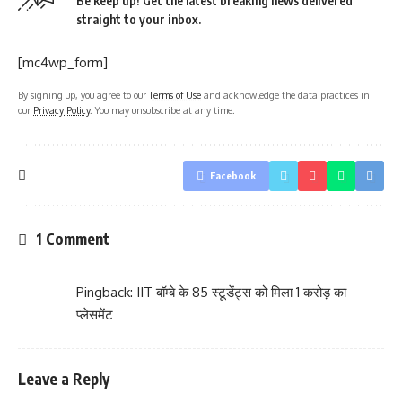
Be keep up! Get the latest breaking news delivered
straight to your inbox.
[mc4wp_form]
By signing up, you agree to our
Terms of Use
and acknowledge the data practices in
our
Privacy Policy
. You may unsubscribe at any time.
Facebook
1 Comment
Pingback:
IIT बॉम्बे के 85 स्टूडेंट्स को मिला 1 करोड़ का
प्लेसमेंट
Leave a Reply