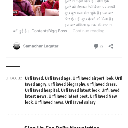
Urfi Javed
,
Urfi Javed age
,
Urfi Javed airport look
,
Urfi
TAGGED:
Javed angry
,
urfi javed biography
,
urfi javed dress
,
Urfi Javed hospital
,
Urfi Javed latest look
,
Urfi Javed
latest news
,
Urfi Javed latest post
,
Urfi Javed New
look
,
Urfi Javed news
,
Urfi Javed salary