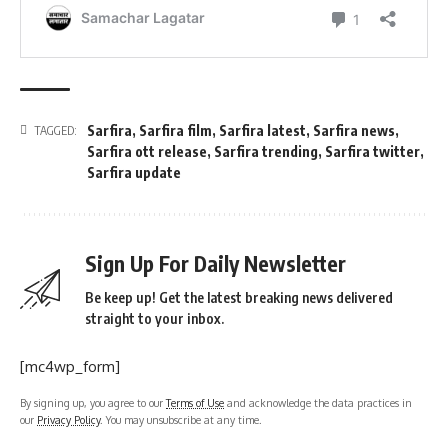
Sarfira
,
Sarfira film
,
Sarfira latest
,
Sarfira news
,
TAGGED:
Sarfira ott release
,
Sarfira trending
,
Sarfira twitter
,
Sarfira update
Sign Up For Daily Newsletter
Be keep up! Get the latest breaking news delivered
straight to your inbox.
[mc4wp_form]
By signing up, you agree to our
Terms of Use
and acknowledge the data practices in
our
Privacy Policy
. You may unsubscribe at any time.