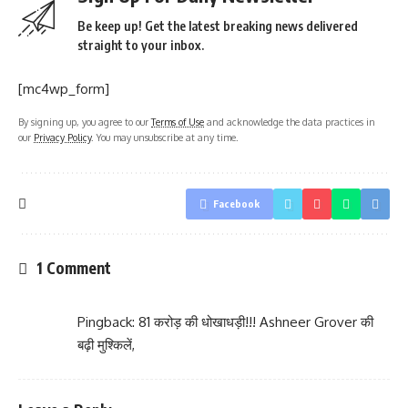
Be keep up! Get the latest breaking news delivered
straight to your inbox.
[mc4wp_form]
By signing up, you agree to our
Terms of Use
and acknowledge the data practices in
our
Privacy Policy
. You may unsubscribe at any time.
Facebook
1 Comment
Pingback:
81 करोड़ की धोखाधड़ी!!! Ashneer Grover की
बढ़ी मुश्किलें,