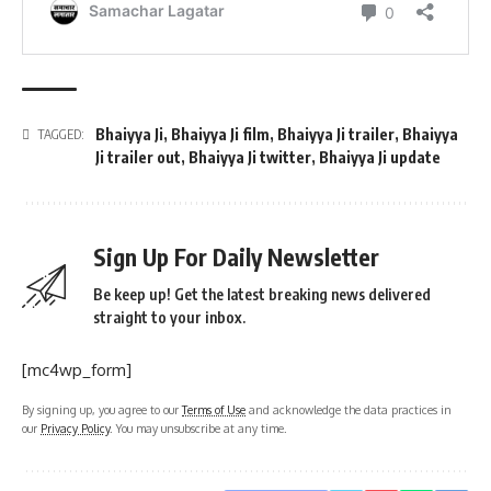
Bhaiyya Ji
,
Bhaiyya Ji film
,
Bhaiyya Ji trailer
,
Bhaiyya
TAGGED:
Ji trailer out
,
Bhaiyya Ji twitter
,
Bhaiyya Ji update
Sign Up For Daily Newsletter
Be keep up! Get the latest breaking news delivered
straight to your inbox.
[mc4wp_form]
By signing up, you agree to our
Terms of Use
and acknowledge the data practices in
our
Privacy Policy
. You may unsubscribe at any time.