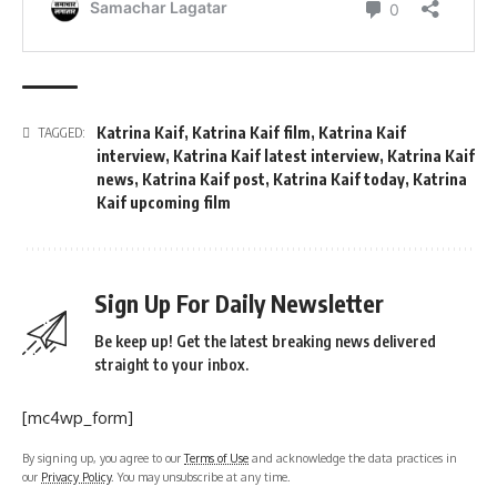
Katrina Kaif
,
Katrina Kaif film
,
Katrina Kaif
TAGGED:
interview
,
Katrina Kaif latest interview
,
Katrina Kaif
news
,
Katrina Kaif post
,
Katrina Kaif today
,
Katrina
Kaif upcoming film
Sign Up For Daily Newsletter
Be keep up! Get the latest breaking news delivered
straight to your inbox.
[mc4wp_form]
By signing up, you agree to our
Terms of Use
and acknowledge the data practices in
our
Privacy Policy
. You may unsubscribe at any time.