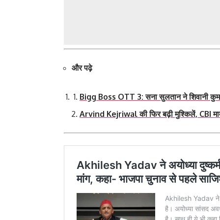
और पढ़े
Bigg Boss OTT 3: सना सुलतान ने शिवानी कुमारी
Arvind Kejriwal की फिर बढ़ी मुश्किलें, CBI माम